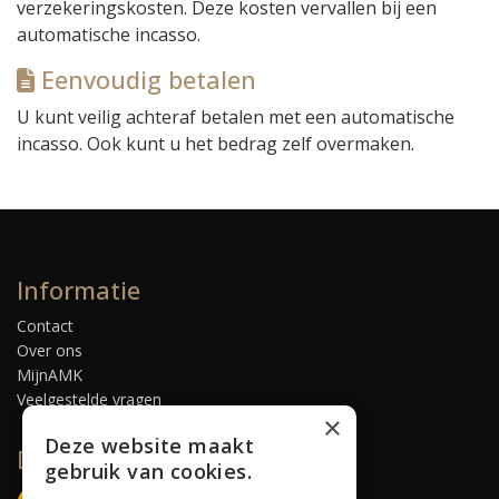
verzekeringskosten.
Deze kosten vervallen
bij een
automatische incasso.
Eenvoudig betalen
U kunt veilig
achteraf betalen
met een automatische
incasso. Ook kunt u het bedrag zelf overmaken.
Informatie
Contact
Over ons
MijnAMK
Veelgestelde vragen
×
Deze website maakt
Deze website is beveiligd
gebruik van cookies.